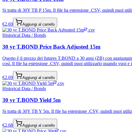
Si tratta di 30Y TB P 15m. Il file ha estensione .CSV, quindi puoi utiliz
€
2.69
Aggiungi al carrello
.csv
Historical Data / Bonds
30 yr T.BOND Price Back Adjusted 15m
Questo è il prezzo dei futures T.BOND a 30 anni (ZB) con aggiustament
così. Il file ha estensione .CSV, quindi puoi utilizzarlo quando vuoi e in
€
2.69
Aggiungi al carrello
.csv
Historical Data / Bonds
30 yr T.BOND Yield 5m
Si tratta di 30Y TB Y 5m. Il file ha estensione .CSV, quindi puoi utilizz
€
2.68
Aggiungi al carrello
.csv