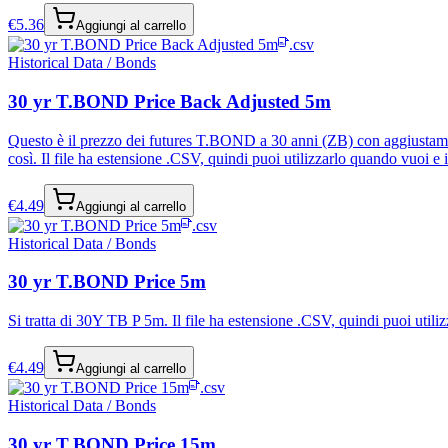
€
5.36
Aggiungi al carrello
.csv
Historical Data / Bonds
30 yr T.BOND Price Back Adjusted 5m
Questo è il prezzo dei futures T.BOND a 30 anni (ZB) con aggiustament
così. Il file ha estensione .CSV, quindi puoi utilizzarlo quando vuoi e in
€
4.49
Aggiungi al carrello
.csv
Historical Data / Bonds
30 yr T.BOND Price 5m
Si tratta di 30Y TB P 5m. Il file ha estensione .CSV, quindi puoi utilizz
€
4.49
Aggiungi al carrello
.csv
Historical Data / Bonds
30 yr T.BOND Price 15m