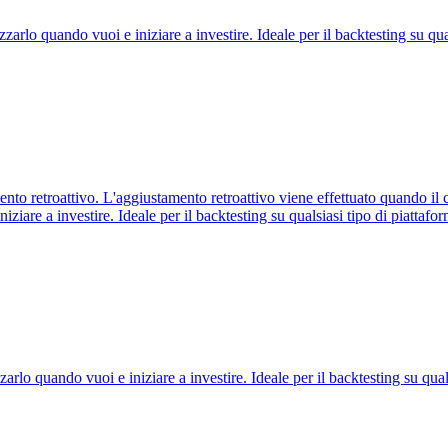
zarlo quando vuoi e iniziare a investire. Ideale per il backtesting su qual
o retroattivo. L'aggiustamento retroattivo viene effettuato quando il c
iziare a investire. Ideale per il backtesting su qualsiasi tipo di piattafor
arlo quando vuoi e iniziare a investire. Ideale per il backtesting su quals