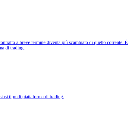
ontratto a breve termine diventa più scambiato di quello corrente. È
ma di trading.
iasi tipo di piattaforma di trading.