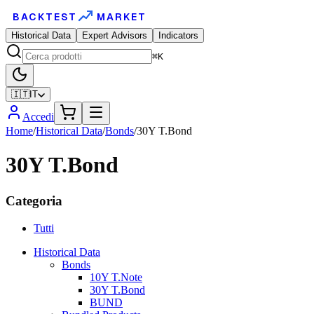
BACKTEST
MARKET
Historical Data
Expert Advisors
Indicators
⌘K
🇮🇹
IT
Accedi
Home
/
Historical Data
/
Bonds
/
30Y T.Bond
30Y T.Bond
Categoria
Tutti
Historical Data
Bonds
10Y T.Note
30Y T.Bond
BUND