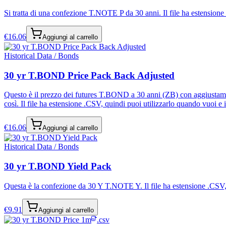
Si tratta di una confezione T.NOTE P da 30 anni. Il file ha estensione .
€
16.06
Aggiungi al carrello
Historical Data / Bonds
30 yr T.BOND Price Pack Back Adjusted
Questo è il prezzo dei futures T.BOND a 30 anni (ZB) con aggiustament
così. Il file ha estensione .CSV, quindi puoi utilizzarlo quando vuoi e in
€
16.06
Aggiungi al carrello
Historical Data / Bonds
30 yr T.BOND Yield Pack
Questa è la confezione da 30 Y T.NOTE Y. Il file ha estensione .CSV, qui
€
9.91
Aggiungi al carrello
.csv