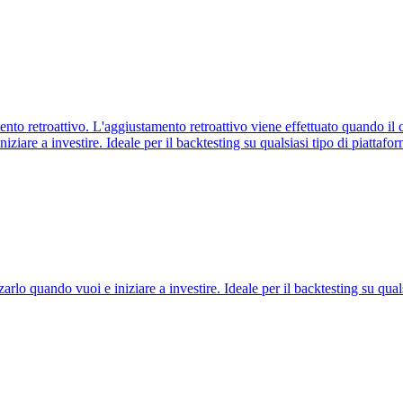
o retroattivo. L'aggiustamento retroattivo viene effettuato quando il c
iziare a investire. Ideale per il backtesting su qualsiasi tipo di piattafor
arlo quando vuoi e iniziare a investire. Ideale per il backtesting su quals