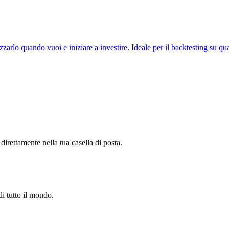
zarlo quando vuoi e iniziare a investire. Ideale per il backtesting su qual
irettamente nella tua casella di posta.
di tutto il mondo.