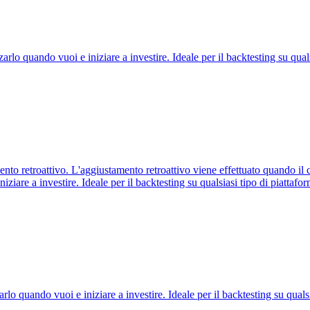
arlo quando vuoi e iniziare a investire. Ideale per il backtesting su quals
o retroattivo. L'aggiustamento retroattivo viene effettuato quando il c
iziare a investire. Ideale per il backtesting su qualsiasi tipo di piattafor
o quando vuoi e iniziare a investire. Ideale per il backtesting su qualsi