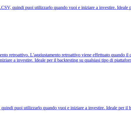
CSV, quindi puoi utilizzarlo quando vuoi e iniziare a investire. Ideale pe
o retroattivo. L'aggiustamento retroattivo viene effettuato quando il c
iziare a investire. Ideale per il backtesting su qualsiasi tipo di piattafor
ndi puoi utilizzarlo quando vuoi e iniziare a investire. Ideale per il ba