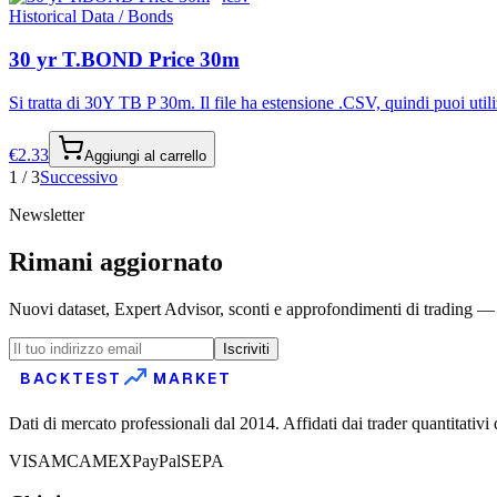
Historical Data / Bonds
30 yr T.BOND Price 30m
Si tratta di 30Y TB P 30m. Il file ha estensione .CSV, quindi puoi utiliz
€
2.33
Aggiungi al carrello
1
/
3
Successivo
Newsletter
Rimani aggiornato
Nuovi dataset, Expert Advisor, sconti e approfondimenti di trading — d
Iscriviti
BACKTEST
MARKET
Dati di mercato professionali dal 2014. Affidati dai trader quantitativi 
VISA
MC
AMEX
PayPal
SEPA