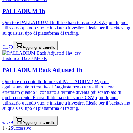
PALLADIUM 1h
Questo è PALLADIUM 1h. Il file ha estensione .CSV, quindi puoi
utilizzarlo quando vuoi e iniziare a investire. Ideale per il backtesting
su qualsiasi tipo di piattaforma di trading.
€
1.79
Aggiungi al carrello
.csv
Historical Data / Metals
PALLADIUM Back Adjusted 1h
Questo è un contratto future sul PALLADIUM (PA) con
aggiustamento retroattivo. L'aggiustamento retroattivo viene
effettuato quando il contratto a termine diventa più scambiato di
quello corrente. È così. Il file ha estensione .CSV, quindi puoi
utilizzarlo quando vuoi e iniziare a investire. Ideale per il backtesting
su qualsiasi tipo di piattaforma di trading.
€
1.79
Aggiungi al carrello
1
/
2
Successivo