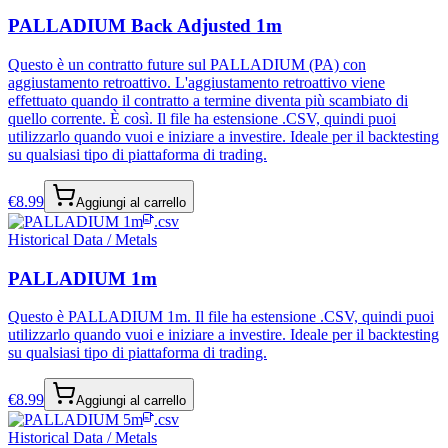
PALLADIUM Back Adjusted 1m
Questo è un contratto future sul PALLADIUM (PA) con
aggiustamento retroattivo. L'aggiustamento retroattivo viene
effettuato quando il contratto a termine diventa più scambiato di
quello corrente. È così. Il file ha estensione .CSV, quindi puoi
utilizzarlo quando vuoi e iniziare a investire. Ideale per il backtesting
su qualsiasi tipo di piattaforma di trading.
€
8.99
Aggiungi al carrello
.csv
Historical Data / Metals
PALLADIUM 1m
Questo è PALLADIUM 1m. Il file ha estensione .CSV, quindi puoi
utilizzarlo quando vuoi e iniziare a investire. Ideale per il backtesting
su qualsiasi tipo di piattaforma di trading.
€
8.99
Aggiungi al carrello
.csv
Historical Data / Metals