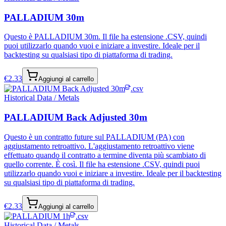
PALLADIUM 30m
Questo è PALLADIUM 30m. Il file ha estensione .CSV, quindi
puoi utilizzarlo quando vuoi e iniziare a investire. Ideale per il
backtesting su qualsiasi tipo di piattaforma di trading.
€
2.33
Aggiungi al carrello
.csv
Historical Data / Metals
PALLADIUM Back Adjusted 30m
Questo è un contratto future sul PALLADIUM (PA) con
aggiustamento retroattivo. L'aggiustamento retroattivo viene
effettuato quando il contratto a termine diventa più scambiato di
quello corrente. È così. Il file ha estensione .CSV, quindi puoi
utilizzarlo quando vuoi e iniziare a investire. Ideale per il backtesting
su qualsiasi tipo di piattaforma di trading.
€
2.33
Aggiungi al carrello
.csv
Historical Data / Metals