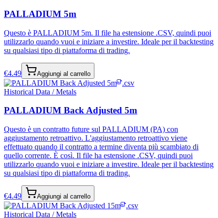
PALLADIUM 5m
Questo è PALLADIUM 5m. Il file ha estensione .CSV, quindi puoi
utilizzarlo quando vuoi e iniziare a investire. Ideale per il backtesting
su qualsiasi tipo di piattaforma di trading.
€
4.49
Aggiungi al carrello
.csv
Historical Data / Metals
PALLADIUM Back Adjusted 5m
Questo è un contratto future sul PALLADIUM (PA) con
aggiustamento retroattivo. L'aggiustamento retroattivo viene
effettuato quando il contratto a termine diventa più scambiato di
quello corrente. È così. Il file ha estensione .CSV, quindi puoi
utilizzarlo quando vuoi e iniziare a investire. Ideale per il backtesting
su qualsiasi tipo di piattaforma di trading.
€
4.49
Aggiungi al carrello
.csv
Historical Data / Metals