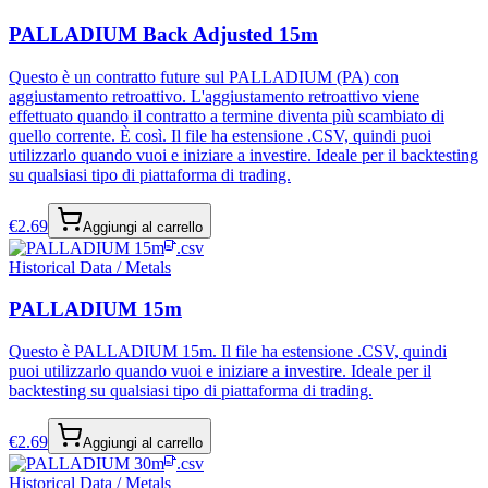
PALLADIUM Back Adjusted 15m
Questo è un contratto future sul PALLADIUM (PA) con
aggiustamento retroattivo. L'aggiustamento retroattivo viene
effettuato quando il contratto a termine diventa più scambiato di
quello corrente. È così. Il file ha estensione .CSV, quindi puoi
utilizzarlo quando vuoi e iniziare a investire. Ideale per il backtesting
su qualsiasi tipo di piattaforma di trading.
€
2.69
Aggiungi al carrello
.csv
Historical Data / Metals
PALLADIUM 15m
Questo è PALLADIUM 15m. Il file ha estensione .CSV, quindi
puoi utilizzarlo quando vuoi e iniziare a investire. Ideale per il
backtesting su qualsiasi tipo di piattaforma di trading.
€
2.69
Aggiungi al carrello
.csv
Historical Data / Metals