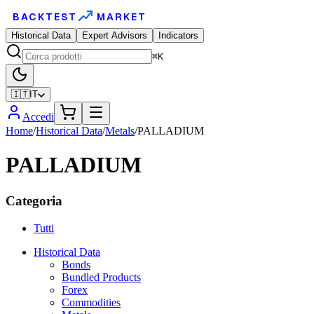
BACKTEST
MARKET
Historical Data
Expert Advisors
Indicators
⌘K
🇮🇹
IT
Accedi
Home
/
Historical Data
/
Metals
/
PALLADIUM
PALLADIUM
Categoria
Tutti
Historical Data
Bonds
Bundled Products
Forex
Commodities