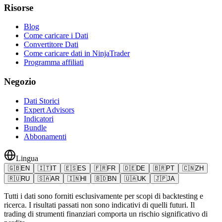
Risorse
Blog
Come caricare i Dati
Convertitore Dati
Come caricare dati in NinjaTrader
Programma affiliati
Negozio
Dati Storici
Expert Advisors
Indicatori
Bundle
Abbonamenti
Lingua
🇬🇧
EN
🇮🇹
IT
🇪🇸
ES
🇫🇷
FR
🇩🇪
DE
🇧🇷
PT
🇨🇳
ZH
🇷🇺
RU
🇸🇦
AR
🇮🇳
HI
🇧🇩
BN
🇺🇦
UK
🇯🇵
JA
Tutti i dati sono forniti esclusivamente per scopi di backtesting e
ricerca. I risultati passati non sono indicativi di quelli futuri. Il
trading di strumenti finanziari comporta un rischio significativo di