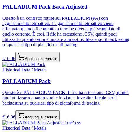
PALLADIUM Pack Back Adjusted
Questo è un contratto future sul PALLADIUM (PA) con
aggiustamento retroattivo. L'aggiustamento retroattivo viene
effettuato quando il contratto a termine diventa più scambiato di
quello corrente. È così. Il file ha estensione .CSV, quindi puoi
utilizzarlo quando vuoi e iniziare a investire. Ideale per il backtesting
su qualsiasi tipo di piattaforma di trading.
€
16.06
Aggiungi al carrello
Historical Data / Metals
PALLADIUM Pack
Questo è il PALLADIUM PACK. Il file ha estensione .CSV, quindi
puoi utilizzarlo quando vuoi e iniziare a investire. Ideale per il
backtesting su qualsiasi tipo di piattaforma di trading.
€
16.06
Aggiungi al carrello
.csv
Historical Data / Metals