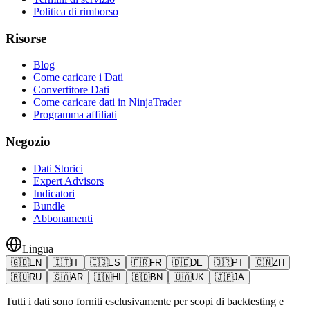
Politica di rimborso
Risorse
Blog
Come caricare i Dati
Convertitore Dati
Come caricare dati in NinjaTrader
Programma affiliati
Negozio
Dati Storici
Expert Advisors
Indicatori
Bundle
Abbonamenti
Lingua
🇬🇧
EN
🇮🇹
IT
🇪🇸
ES
🇫🇷
FR
🇩🇪
DE
🇧🇷
PT
🇨🇳
ZH
🇷🇺
RU
🇸🇦
AR
🇮🇳
HI
🇧🇩
BN
🇺🇦
UK
🇯🇵
JA
Tutti i dati sono forniti esclusivamente per scopi di backtesting e