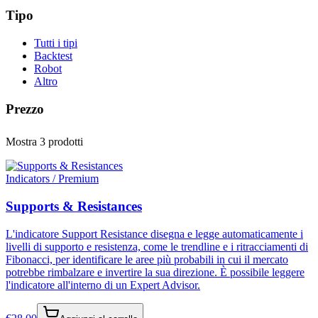
Tipo
Tutti i tipi
Backtest
Robot
Altro
Prezzo
Mostra 3 prodotti
Indicators / Premium
Supports & Resistances
L'indicatore Support Resistance disegna e legge automaticamente i
livelli di supporto e resistenza, come le trendline e i ritracciamenti di
Fibonacci, per identificare le aree più probabili in cui il mercato
potrebbe rimbalzare e invertire la sua direzione. È possibile leggere
l'indicatore all'interno di un Expert Advisor.