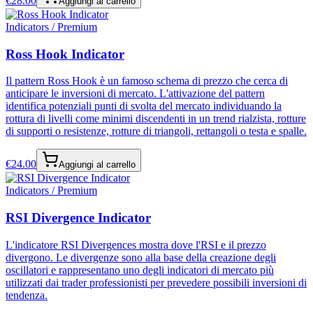
€
28.00
Aggiungi al carrello
Indicators / Premium
Ross Hook Indicator
Il pattern Ross Hook è un famoso schema di prezzo che cerca di
anticipare le inversioni di mercato. L'attivazione del pattern
identifica potenziali punti di svolta del mercato individuando la
rottura di livelli come minimi discendenti in un trend rialzista, rotture
di supporti o resistenze, rotture di triangoli, rettangoli o testa e spalle.
€
24.00
Aggiungi al carrello
Indicators / Premium
RSI Divergence Indicator
L'indicatore RSI Divergences mostra dove l'RSI e il prezzo
divergono. Le divergenze sono alla base della creazione degli
oscillatori e rappresentano uno degli indicatori di mercato più
utilizzati dai trader professionisti per prevedere possibili inversioni di
tendenza.